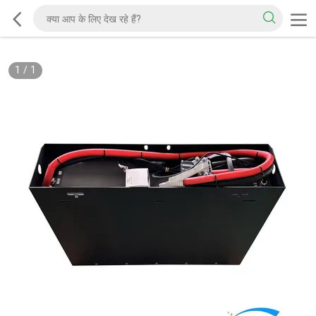
1
/
1