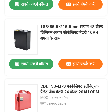
सबसे अच्छी कीमत
हमसे संपर्क करें
188*85.5*215.5mm आयाम 48 वोल्ट
लिथियम आयन फोर्कलिफ्ट बैटरी 10AH
क्षमता के साथ
सबसे अच्छी कीमत
हमसे संपर्क करें
घर
CBD15J-LI-S फोर्कलिफ्ट इलेक्ट्रिक
पैलेट जैक बैटरी 24 वोल्ट 20AH ODM
उत्पादों
MOQ：बातचीत योग्य
मूल्य：negotiable
हमारे बारे में