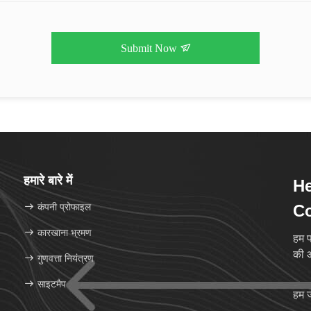
Submit Now
हमारे बारे में
He
कंपनी प्रोफाइल
Co
कारखाना भ्रमण
हम फ
की आ
गुणवत्ता नियंत्रण
साइटमैप
हम ज