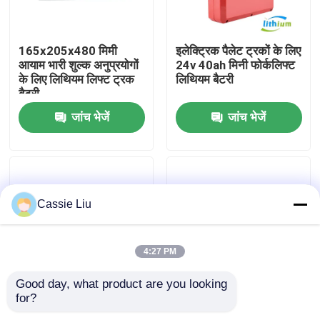
कारखाना भ्रमण
165x205x480 मिमी
इलेक्ट्रिक पैलेट ट्रकों के लिए
आयाम भारी शुल्क अनुप्रयोगों
24v 40ah मिनी फोर्कलिफ्ट
के लिए लिथियम लिफ्ट ट्रक
लिथियम बैटरी
गुणवत्ता नियंत्रण
बैटरी
जांच भेजें
जांच भेजें
एक उद्धरण का अनुरोध करें
फोर्कलिफ्ट लिथियम बैटरी
Cassie Liu
इलेक्ट्रिक फोर्कलिफ्ट लिथियम आयन बैटरी
4:27 PM
48 वोल्ट लिथियम आयन फोर्कलिफ्ट बैटरी
Good day, what product are you looking 
for?
फैक्टरी मूल्य लाल फोर्कलिफ्ट
औद्योगिक-ग्रेड और अनुकूलन
पैलेट ट्रक बैटरी
LiFePO4 बैटरी लाल
योग्य लिथियम लिफ्ट ट्रक