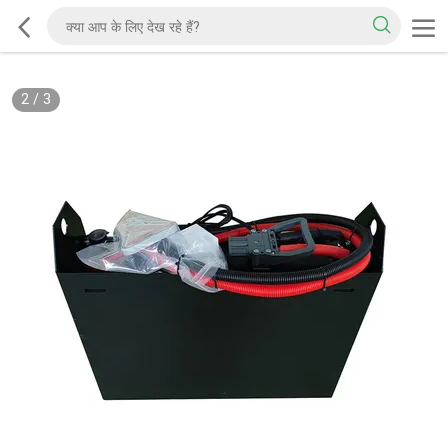
2
/
3