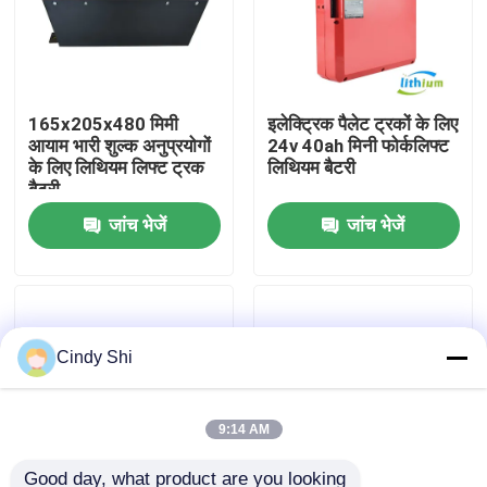
कारखाना भ्रमण
165x205x480 मिमी
इलेक्ट्रिक पैलेट ट्रकों के लिए
गुणवत्ता नियंत्रण
आयाम भारी शुल्क अनुप्रयोगों
24v 40ah मिनी फोर्कलिफ्ट
के लिए लिथियम लिफ्ट ट्रक
लिथियम बैटरी
बैटरी
एक उद्धरण का अनुरोध करें
जांच भेजें
जांच भेजें
फोर्कलिफ्ट लिथियम बैटरी
इलेक्ट्रिक फोर्कलिफ्ट लिथियम आयन बैटरी
Cindy Shi
48 वोल्ट लिथियम आयन फोर्कलिफ्ट बैटरी
9:14 AM
पैलेट ट्रक बैटरी
Good day, what product are you looking 