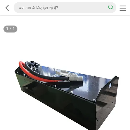
1
/
1