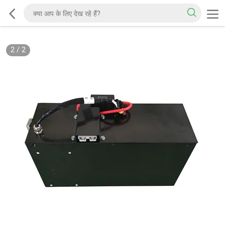
2
/
2