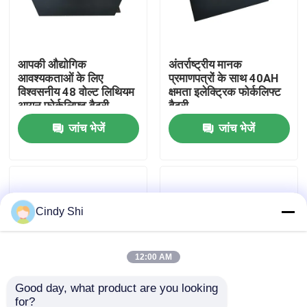
कारखाना भ्रमण
आपकी औद्योगिक
अंतर्राष्ट्रीय मानक
आवश्यकताओं के लिए
प्रमाणपत्रों के साथ 40AH
गुणवत्ता नियंत्रण
विश्वसनीय 48 वोल्ट लिथियम
क्षमता इलेक्ट्रिक फोर्कलिफ्ट
आयन फोर्कलिफ्ट बैटरी
बैटरी
एक उद्धरण का अनुरोध करें
जांच भेजें
जांच भेजें
फोर्कलिफ्ट लिथियम बैटरी
Cindy Shi
इलेक्ट्रिक फोर्कलिफ्ट लिथियम आयन बैटरी
48 वोल्ट लिथियम आयन फोर्कलिफ्ट बैटरी
12:00 AM
Good day, what product are you looking 
पैलेट ट्रक बैटरी
for?
औद्योगिक अनुप्रयोगों के लिए
कंपन प्रतिरोध फोर्कलिफ्ट