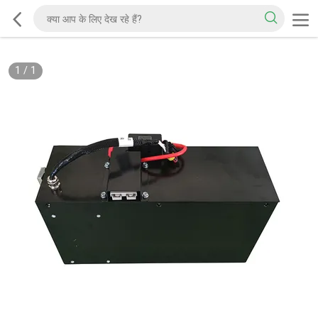
1
/
1