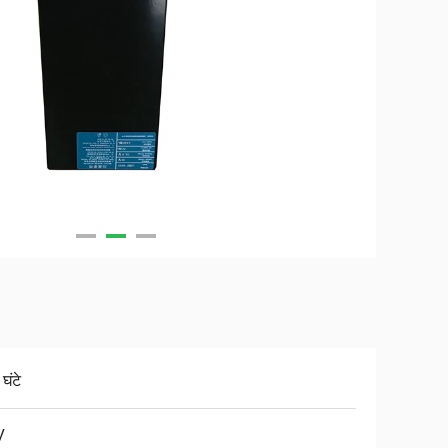
घंटे
V