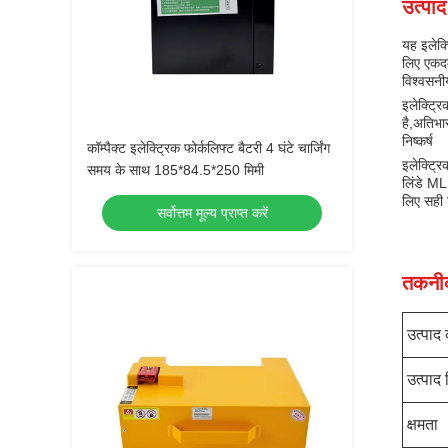
उत्पाद
यह इलेक्
लिए एकदम
विश्वसनी
इलेक्ट्र
है,अतिभा
निष्कर्ष
कॉम्पैक्ट इलेक्ट्रिक फोर्कलिफ्ट बैटरी 4 घंटे चार्जिंग
इलेक्ट्र
समय के साथ 185*84.5*250 मिमी
लिंडे ML
लिए सही 
सर्वोत्तम मूल्य प्राप्त करें
तकनीक
उत्पाद
उत्पाद 
क्षमता