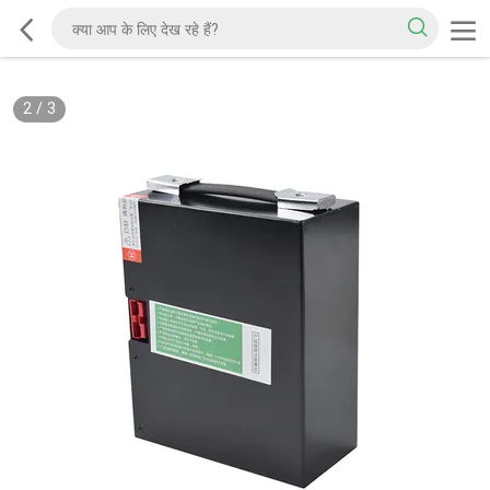
2
/
3