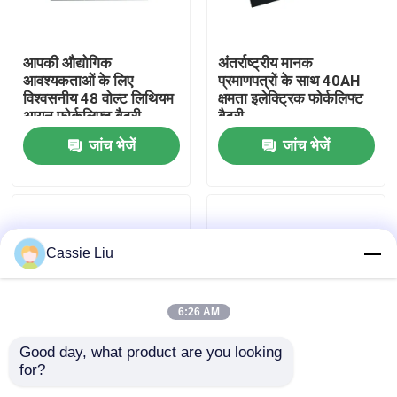
कारखाना भ्रमण
आपकी औद्योगिक
अंतर्राष्ट्रीय मानक
आवश्यकताओं के लिए
प्रमाणपत्रों के साथ 40AH
विश्वसनीय 48 वोल्ट लिथियम
क्षमता इलेक्ट्रिक फोर्कलिफ्ट
गुणवत्ता नियंत्रण
आयन फोर्कलिफ्ट बैटरी
बैटरी
जांच भेजें
जांच भेजें
एक उद्धरण का अनुरोध करें
फोर्कलिफ्ट लिथियम बैटरी
Cassie Liu
इलेक्ट्रिक फोर्कलिफ्ट लिथियम आयन बैटरी
6:26 AM
48 वोल्ट लिथियम आयन फोर्कलिफ्ट बैटरी
Good day, what product are you looking 
for?
औद्योगिक अनुप्रयोगों के लिए
कंपन प्रतिरोध फोर्कलिफ्ट
पैलेट ट्रक बैटरी
उच्च प्रदर्शन 48 वोल्ट
लिथियम बैटरी अंतर्राष्ट्रीय