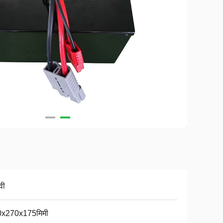
वी
0x270x175मिमी