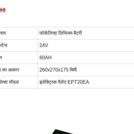
्शनी
 नाम
फोर्कलिफ्ट लिथियम बैटरी
ल्टेज
24V
ान
60AH
्स का आकार
260x270x175 मिमी
कलिफ्ट मॉडल
इलेक्ट्रिक पैलेट EPT20EA