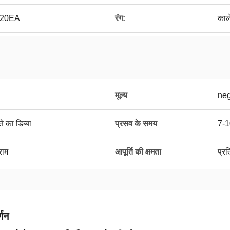
PT20EA
रंग:
काले
मूल्य
neg
े का डिब्बा
प्रसव के समय
7-1
राम
आपूर्ति की क्षमता
प्र
्णन