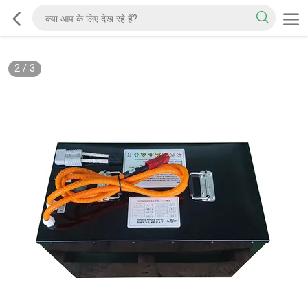
2
/
3