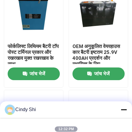
कारखाना भ्रमण
गुणवत्ता नियंत्रण
फोर्कलिफ्ट लिथियम बैटरी टॉप
OEM अनुकूलित वेयरहाउस
पोस्ट टर्मिनल प्रकार और
कार बैटरी इष्टतम 25.9V
एक उद्धरण का अनुरोध करें
रखरखाव मुक्त रखरखाव के
400AH प्रदर्शन और
साथ
स्थायित्व के लिए
फोर्कलिफ्ट लिथियम बैटरी
जांच भेजें
जांच भेजें
इलेक्ट्रिक फोर्कलिफ्ट लिथियम आयन बैटरी
Cindy Shi
48 वोल्ट लिथियम आयन फोर्कलिफ्ट बैटरी
पैलेट ट्रक बैटरी
12:32 PM