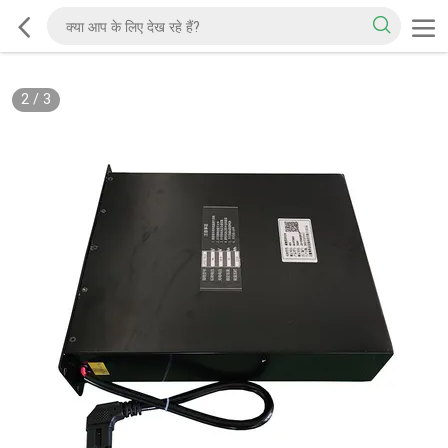
2
/
3