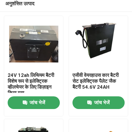
अनुशंसित उत्पाद
24V 12ah लिथियम बैटरी
एजीवी वेयरहाउस कार बैटरी
विशेष रूप से इलेक्ट्रिक
सेट इलेक्ट्रिक पैलेट जैक
व्हीलचेयर के लिए डिज़ाइन
बैटरी 54.6V 24AH
किया गया
घर
जांच भेजें
जांच भेजें
उत्पादों
हमारे बारे में