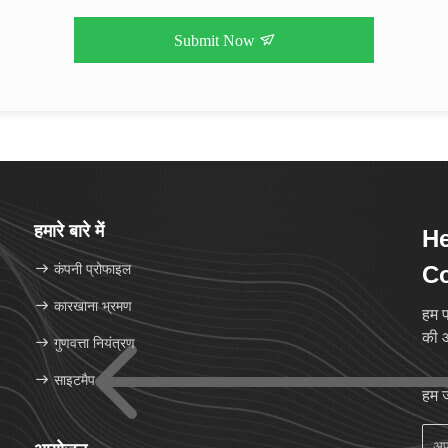
Submit Now
हमारे बारे में
He
कंपनी प्रोफाइल
Co
कारखाना भ्रमण
हम फ
की आ
गुणवत्ता नियंत्रण
साइटमैप
हम ज