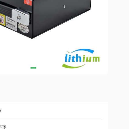
V
 आह