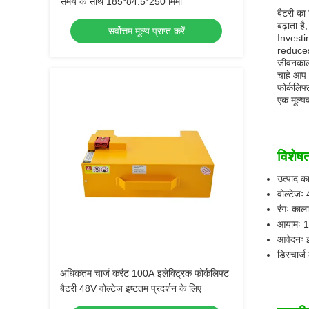
समय के साथ 185*84.5*250 मिमी
बैटरी का
बढ़ाता ह
सर्वोत्तम मूल्य प्राप्त करें
Investi
reduces
जीवनकाल 
चाहे आप 
फोर्कलिफ
एक मूल्य
विशेषत
उत्पाद क
वोल्टेजः
रंगः काला
आयामः 1
आवेदनः इ
डिस्चार्
अधिकतम चार्ज करंट 100A इलेक्ट्रिक फोर्कलिफ्ट
बैटरी 48V वोल्टेज इष्टतम प्रदर्शन के लिए